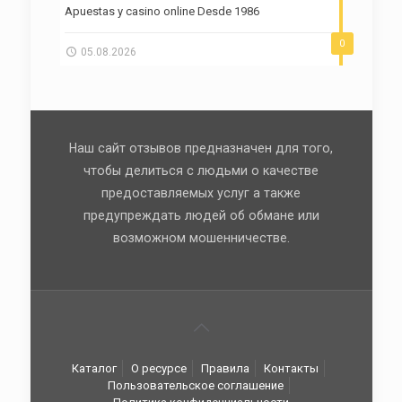
Apuestas y casino online Desde 1986
0
05.08.2026
Наш сайт отзывов предназначен для того,
чтобы делиться с людьми о качестве
предоставляемых услуг а также
предупреждать людей об обмане или
возможном мошенничестве.
Каталог
О ресурсе
Правила
Контакты
Пользовательское соглашение