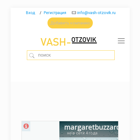
/
info@vash-otzovik.ru
Вход
Регистрация
Добавить компанию
margaretbuzzard
не в сети 4 года