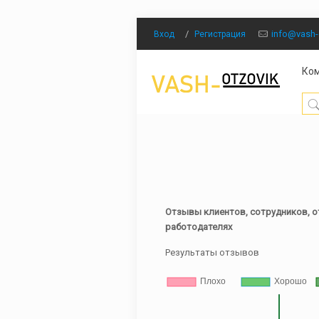
/
info@vash-
Вход
Регистрация
Ко
Отзывы клиентов, сотрудников, 
работодателях
Результаты отзывов