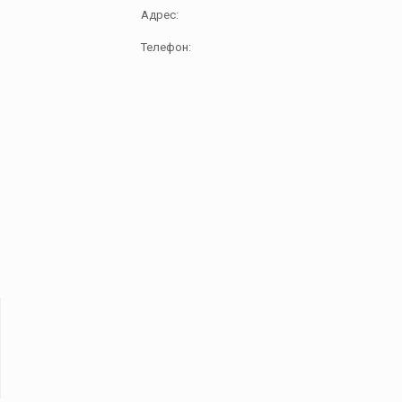
Адрес:
Телефон: