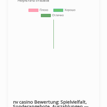
Результаты отзывов
nv casino Bewertung: Spielvielfalt,
Sonderangebote, Auszahlungen —