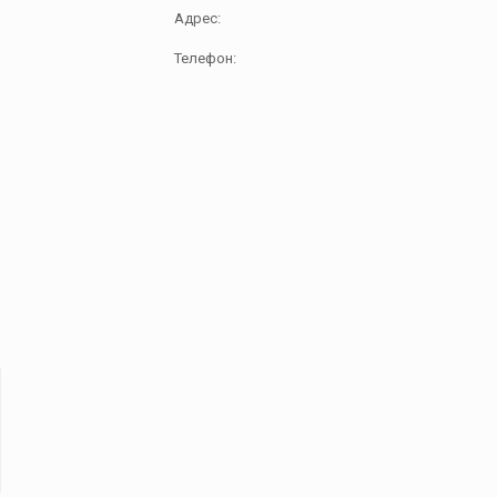
Адрес:
Телефон: