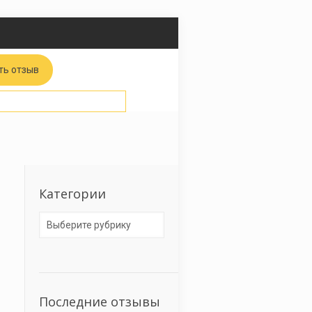
ть отзыв
Категории
Категории
Последние отзывы