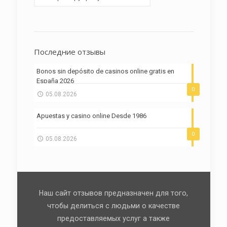
Последние отзывы
Bonos sin depósito de casinos online gratis en
España 2026
0
05.08.2026
Apuestas y casino online Desde 1986
0
05.08.2026
Наш сайт отзывов предназначен для того,
чтобы делиться с людьми о качестве
предоставляемых услуг а также