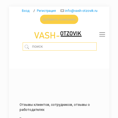
/
info@vash-otzovik.ru
Вход
Регистрация
Добавить компанию
Отзывы клиентов, сотрудников, отзывы о
работодателях