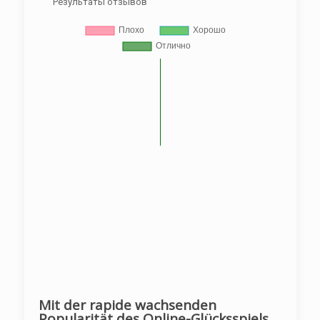
Результаты отзывов
Mit der rapide wachsenden
Popularität des Online-Glücksspiels