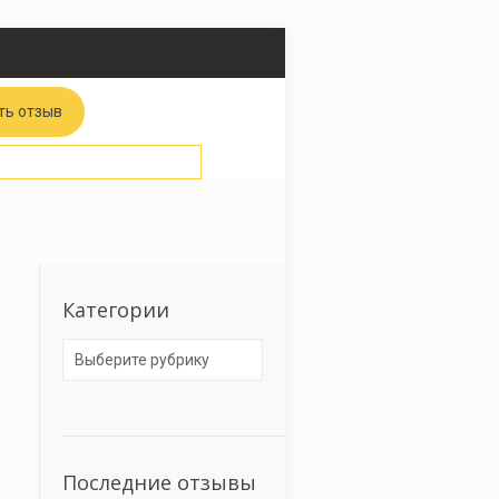
ть отзыв
Категории
Категории
Последние отзывы