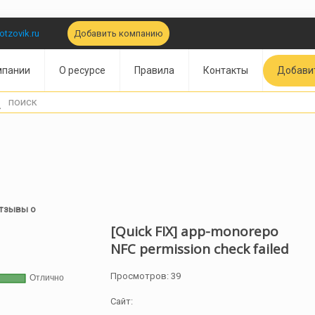
otzovik.ru
Добавить компанию
Добави
мпании
О ресурсе
Правила
Контакты
отзывы о
[Quick FIX] app-monorepo
NFC permission check failed
Просмотров:
39
Сайт: