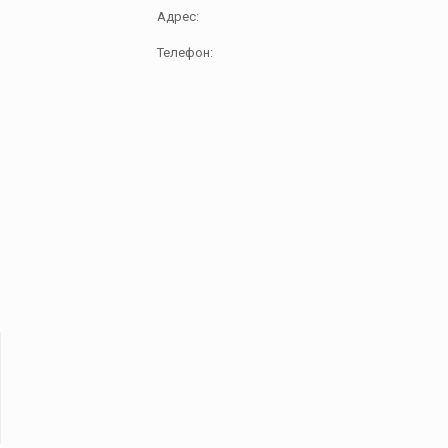
Адрес:
Телефон: