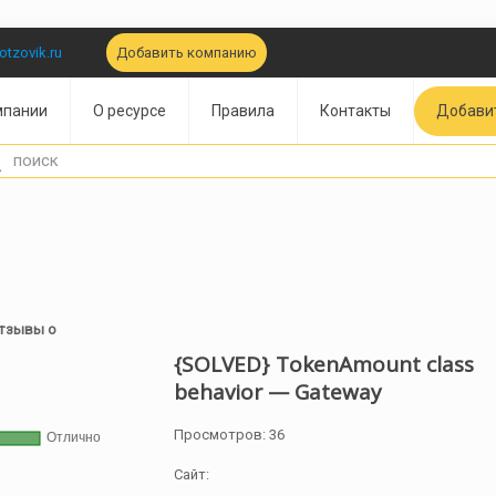
otzovik.ru
Добавить компанию
Добави
мпании
О ресурсе
Правила
Контакты
отзывы о
{SOLVED} TokenAmount class
behavior — Gateway
Просмотров:
36
Сайт: