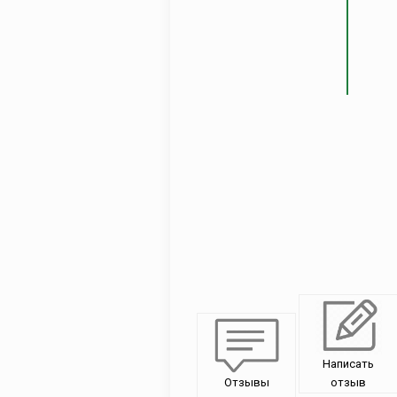
Написать
Отзывы
отзыв