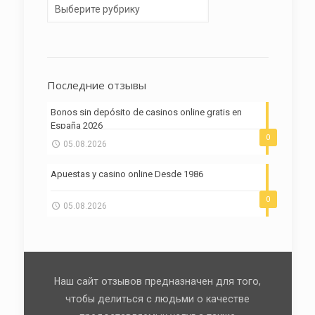
Категории
Последние отзывы
Bonos sin depósito de casinos online gratis en
España 2026
0
05.08.2026
Apuestas y casino online Desde 1986
0
05.08.2026
Наш сайт отзывов предназначен для того,
чтобы делиться с людьми о качестве