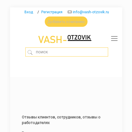
/
info@vash-otzovik.ru
Вход
Регистрация
Добавить компанию
Отзывы клиентов, сотрудников, отзывы о
работодателях