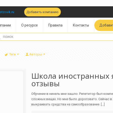
otzovik.ru
Добавить компанию
Добави
мпании
О ресурсе
Правила
Контакты
Теги
Авторы
Школа иностранных я
отзывы
Обучение в нинель мне зашло. Репетитор был комп
сложных вещах. Но мне было дороговато. Сейчас в
выкраивать средства на самообразование.
[…]