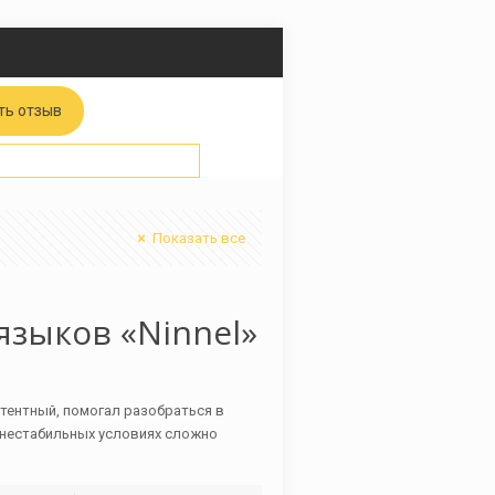
ть отзыв
Показать все
зыков «Ninnel»
етентный, помогал разобраться в
 нестабильных условиях сложно