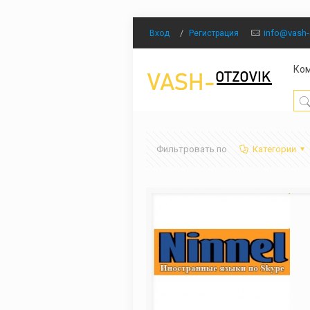
/
info@vash-
Вход
Регистрация
Ко
Фильтровать по
Категории