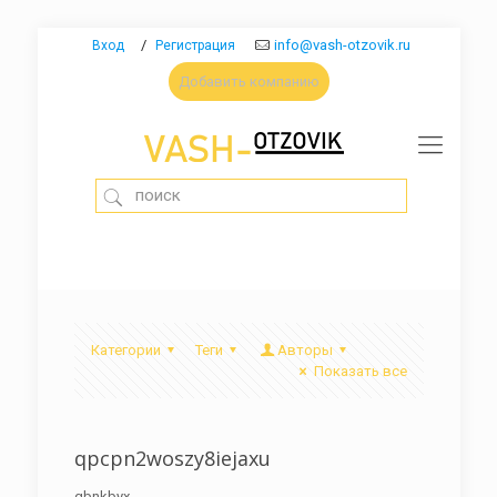
/
info@vash-otzovik.ru
Вход
Регистрация
Добавить компанию
Категории
Теги
Авторы
Показать все
qpcpn2woszy8iejaxu
gbnkbyx