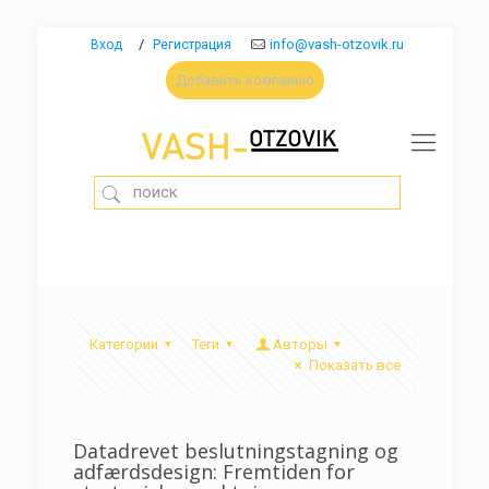
/
info@vash-otzovik.ru
Вход
Регистрация
Добавить компанию
Категории
Теги
Авторы
Показать все
Datadrevet beslutningstagning og
adfærdsdesign: Fremtiden for