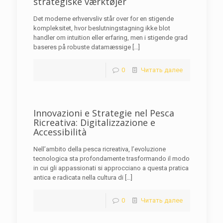
strategiske værktøjer
Det moderne erhvervsliv står over for en stigende
kompleksitet, hvor beslutningstagning ikke blot
handler om intuition eller erfaring, men i stigende grad
baseres på robuste datamæssige
[…]
0
Читать далее
Innovazioni e Strategie nel Pesca
Ricreativa: Digitalizzazione e
Accessibilità
Nell’ambito della pesca ricreativa, l’evoluzione
tecnologica sta profondamente trasformando il modo
in cui gli appassionati si approcciano a questa pratica
antica e radicata nella cultura di
[…]
0
Читать далее