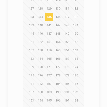
121
122
123
124
125
126
127
128
129
130
131
132
133
134
135
136
137
138
139
140
141
142
143
144
145
146
147
148
149
150
151
152
153
154
155
156
157
158
159
160
161
162
163
164
165
166
167
168
169
170
171
172
173
174
175
176
177
178
179
180
181
182
183
184
185
186
187
188
189
190
191
192
193
194
195
196
197
198