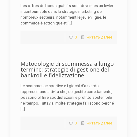
Les offres de bonus gratuits sont devenues un levier
incontournable dans la stratégie marketing de
nombreux secteurs, notamment le jeu en ligne, le
commerce électronique et
[…]
0
Читать далее
Metodologie di scommessa a lungo
termine: strategie di gestione del
bankroll e fidelizzazione
Le scommesse sportive e i giochi d’azzardo
rappresentano attività che, se gestite correttamente,
possono offrire soddisfazioni e profitto sostenibile
nel tempo. Tuttavia, molte strategie falliscono perché
[…]
0
Читать далее