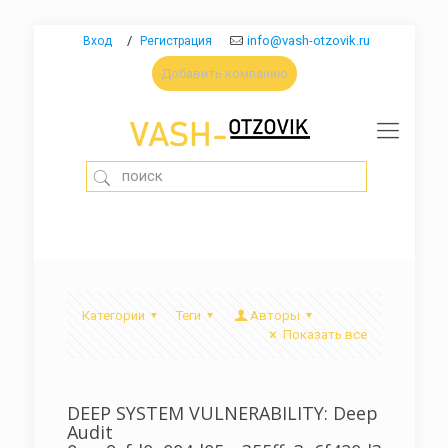
/
info@vash-otzovik.ru
Вход
Регистрация
Добавить компанию
Категории
Теги
Авторы
Показать все
DEEP SYSTEM VULNERABILITY: Deep
Audit