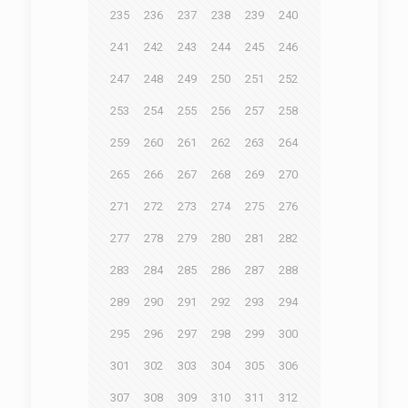
235
236
237
238
239
240
241
242
243
244
245
246
247
248
249
250
251
252
253
254
255
256
257
258
259
260
261
262
263
264
265
266
267
268
269
270
271
272
273
274
275
276
277
278
279
280
281
282
283
284
285
286
287
288
289
290
291
292
293
294
295
296
297
298
299
300
301
302
303
304
305
306
307
308
309
310
311
312