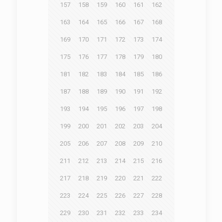
157
158
159
160
161
162
163
164
165
166
167
168
169
170
171
172
173
174
175
176
177
178
179
180
181
182
183
184
185
186
187
188
189
190
191
192
193
194
195
196
197
198
199
200
201
202
203
204
205
206
207
208
209
210
211
212
213
214
215
216
217
218
219
220
221
222
223
224
225
226
227
228
229
230
231
232
233
234