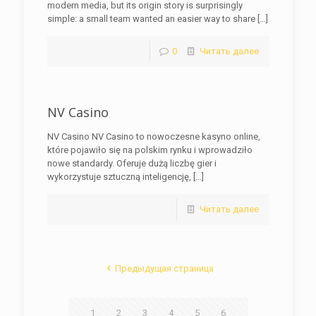
modern media, but its origin story is surprisingly
simple: a small team wanted an easier way to share
[…]
0
Читать далее
NV Casino
NV Casino NV Casino to nowoczesne kasyno online,
które pojawiło się na polskim rynku i wprowadziło
nowe standardy. Oferuje dużą liczbę gier i
wykorzystuje sztuczną inteligencję,
[…]
Читать далее
Предыдущая страница
1
2
3
4
5
6