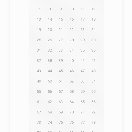
7
8
9
10
11
12
13
14
15
16
17
18
19
20
21
22
23
24
25
26
27
28
29
30
31
32
33
34
35
36
37
38
39
40
41
42
43
44
45
46
47
48
49
50
51
52
53
54
55
56
57
58
59
60
61
62
63
64
65
66
67
68
69
70
71
72
73
74
75
76
77
78