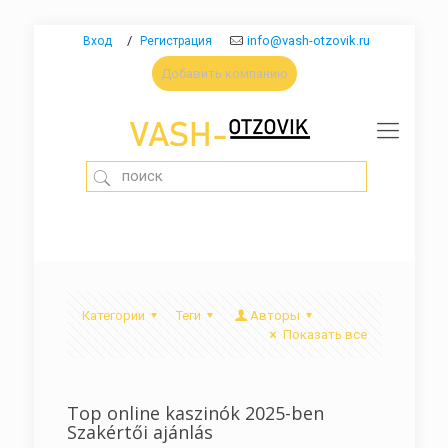
/
info@vash-otzovik.ru
Вход
Регистрация
Добавить компанию
Категории
Теги
Авторы
Показать все
Top online kaszinók 2025-ben
Szakértői ajánlás